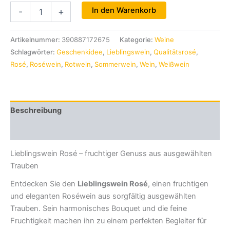
Lieblingswein
In den Warenkorb
-
+
Rosé
–
fruchtiger
Artikelnummer:
390887172675
Kategorie:
Weine
Qualitätsrosé
Schlagwörter:
Geschenkidee
,
Lieblingswein
,
Qualitätsrosé
,
0,75
Rosé
,
Roséwein
,
Rotwein
,
Sommerwein
,
Wein
,
Weißwein
l
Menge
Beschreibung
Zusätzliche Informationen
Lieblingswein Rosé – fruchtiger Genuss aus ausgewählten
Trauben
Entdecken Sie den
Lieblingswein Rosé
, einen fruchtigen
und eleganten Roséwein aus sorgfältig ausgewählten
Trauben. Sein harmonisches Bouquet und die feine
Fruchtigkeit machen ihn zu einem perfekten Begleiter für