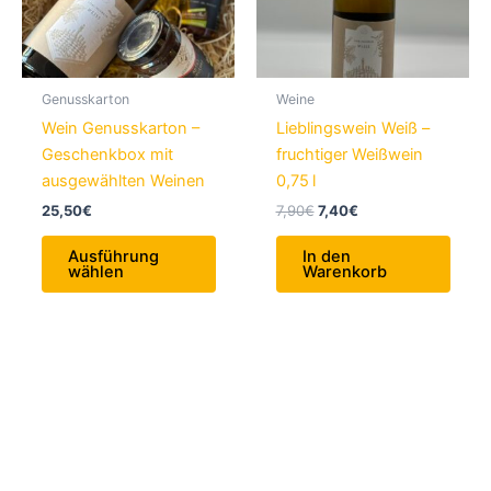
der
der
Produktseite
Produ
gewählt
gewä
werden
werd
Genusskarton
Weine
Wein Genusskarton –
Lieblingswein Weiß –
Geschenkbox mit
fruchtiger Weißwein
ausgewählten Weinen
0,75 l
Ursprünglicher
Aktueller
25,50
€
7,90
€
7,40
€
Preis
Preis
Dieses
war:
ist:
Ausführung
In den
Produkt
7,90€
7,40€.
wählen
Warenkorb
weist
mehrere
Varianten
auf.
Die
Optionen
können
auf