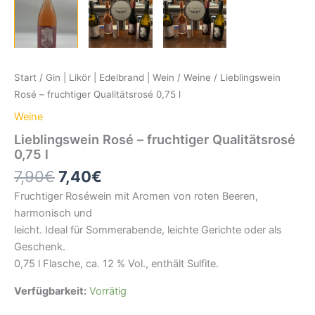
Start
/
Gin | Likör | Edelbrand | Wein
/
Weine
/ Lieblingswein
Rosé – fruchtiger Qualitätsrosé 0,75 l
Weine
Lieblingswein Rosé – fruchtiger Qualitätsrosé
0,75 l
Ursprünglicher
Aktueller
7,90
€
7,40
€
Preis
Preis
Fruchtiger Roséwein mit Aromen von roten Beeren,
war:
ist:
harmonisch und
7,90€
7,40€.
leicht. Ideal für Sommerabende, leichte Gerichte oder als
Geschenk.
0,75 l Flasche, ca. 12 % Vol., enthält Sulfite.
Verfügbarkeit:
Vorrätig