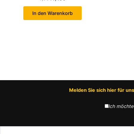
Preis
Preis
war:
ist:
In den Warenkorb
7,90€
7,40€.
Melden Sie sich hier für u
Ich möchte