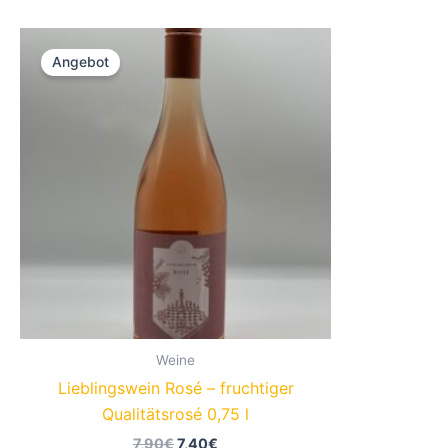
Angebot
Weine
Lieblingswein Rosé – fruchtiger
Qualitätsrosé 0,75 l
Ursprünglicher
Aktueller
7,90
€
7,40
€