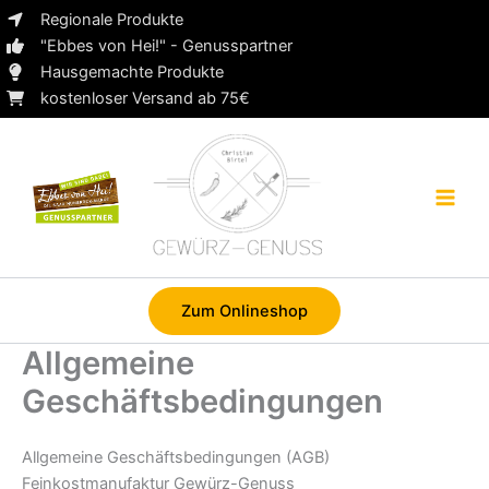
Zum
Regionale Produkte
Inhalt
"Ebbes von Hei!" - Genusspartner
springen
Hausgemachte Produkte
kostenloser Versand ab 75€
Zum Onlineshop
Allgemeine
Geschäftsbedingungen
Allgemeine Geschäftsbedingungen (AGB)
Feinkostmanufaktur Gewürz-Genuss