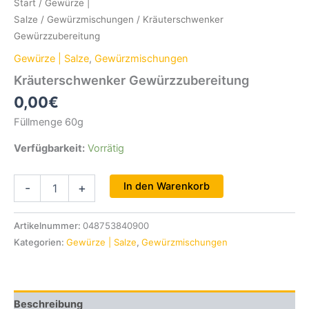
Start
/
Gewürze |
Salze
/
Gewürzmischungen
/ Kräuterschwenker
Gewürzzubereitung
Gewürze | Salze
,
Gewürzmischungen
Kräuterschwenker Gewürzzubereitung
0,00
€
Füllmenge 60g
Verfügbarkeit:
Vorrätig
Kräuterschwenker
In den Warenkorb
-
+
Gewürzzubereitung
Menge
Artikelnummer:
048753840900
Kategorien:
Gewürze | Salze
,
Gewürzmischungen
Beschreibung