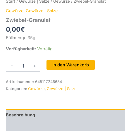
Start
/
Gewürze | Salze
/
Gewürze
/ Zwiebel-Granulat
Gewürze
,
Gewürze | Salze
Zwiebel-Granulat
0,00
€
Füllmenge 35g
Verfügbarkeit:
Vorrätig
Zwiebel-
In den Warenkorb
-
+
Granulat
Menge
Artikelnummer:
645117246684
Kategorien:
Gewürze
,
Gewürze | Salze
Beschreibung
Zusätzliche Informationen