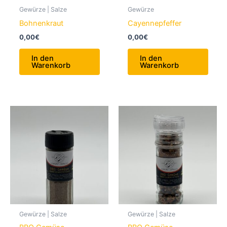
Gewürze | Salze
Gewürze
Bohnenkraut
Cayennepfeffer
0,00
€
0,00
€
In den
In den
Warenkorb
Warenkorb
Gewürze | Salze
Gewürze | Salze