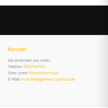
Kontakt
Sie erreichen uns unter:
Telefon:
06871/8762
Über unser
Kontaktformular
E-Mail:
kontakt@gewuerz-genuss.de