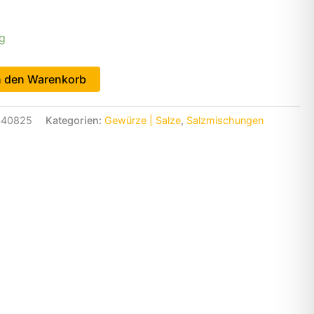
ig
n den Warenkorb
840825
Kategorien:
Gewürze | Salze
,
Salzmischungen