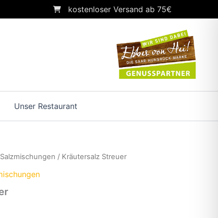
kostenloser Versand ab 75€
Unser Restaurant
/
Salzmischungen
/ Kräutersalz Streuer
mischungen
er