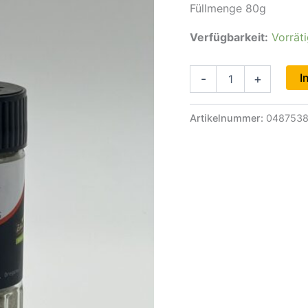
Füllmenge 80g
Verfügbarkeit:
Vorrät
Kräutersalz
I
-
+
Streuer
Menge
Artikelnummer:
048753