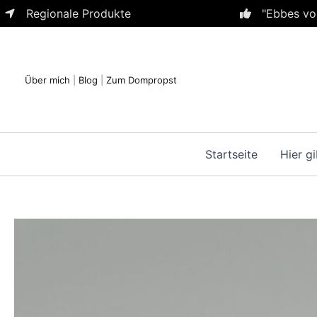
Zum
Regionale Produkte
"Ebbes vo
Inhalt
springen
Über mich
|
Blog
|
Zum Dompropst
Startseite
Hier gi