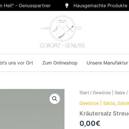
n Hei!" - Genusspartner
Hausgemachte Produkte
bt’s uns vor Ort
Zum Onlineshop
Unsere Manufaktur
Start
/
Gewürze | Salze
Gewürze | Salze
,
Salz
Kräutersalz Streu
0,00
€