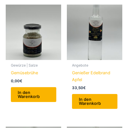
Gewürze | Salze
Angebote
Gemüsebrühe
Genießer Edelbrand
Apfel
0,00
€
33,50
€
In den
Warenkorb
In den
Warenkorb