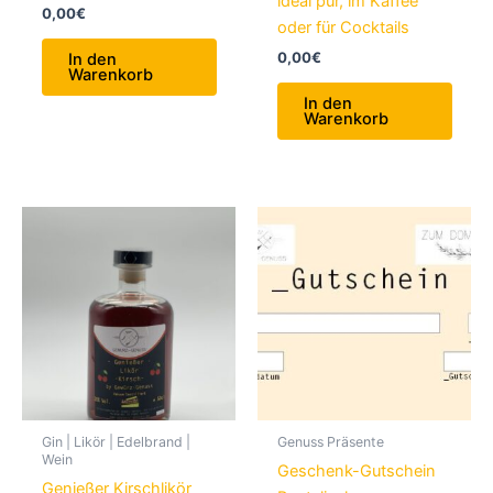
ideal pur, im Kaffee
0,00
€
oder für Cocktails
0,00
€
In den
Warenkorb
In den
Warenkorb
Gin | Likör | Edelbrand |
Genuss Präsente
Wein
Geschenk-Gutschein
Genießer Kirschlikör