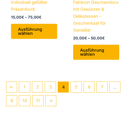
Individuell gefüllter
Feinkost Geschenkbox
Präsentkorb
mit Gewürzen &
Delikatessen –
Preisspanne:
15,00
€
–
75,00
€
15,00€
Geschenkset für
Dieses
bis
Ausführung
Genießer
Produkt
75,00€
wählen
Preisspanne:
20,00
€
–
50,00
€
weist
20,00€
mehrere
Diese
bis
Ausführung
Varianten
Produ
50,00€
wählen
auf.
weist
Die
mehr
Optionen
Varia
können
auf.
←
1
2
3
4
5
6
7
…
auf
Die
der
Opti
9
10
11
→
Produktseite
könn
gewählt
auf
werden
der
Produ
gewä