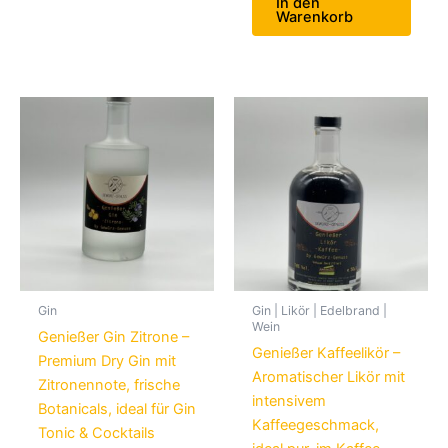
In den
Warenkorb
Gin
Gin | Likör | Edelbrand |
Wein
Genießer Gin Zitrone –
Genießer Kaffeelikör –
Premium Dry Gin mit
Aromatischer Likör mit
Zitronennote, frische
intensivem
Botanicals, ideal für Gin
Kaffeegeschmack,
Tonic & Cocktails