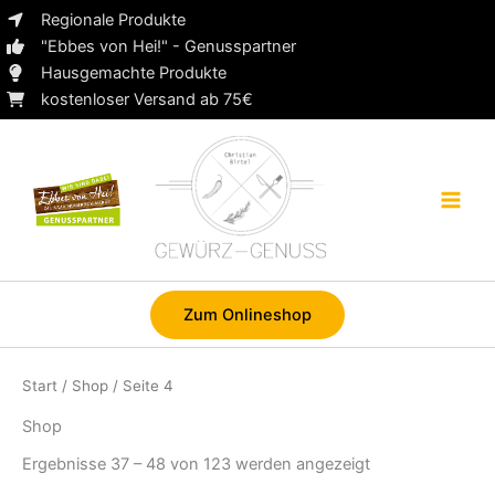
Zum
Regionale Produkte
Inhalt
"Ebbes von Hei!" - Genusspartner
springen
Hausgemachte Produkte
kostenloser Versand ab 75€
Zum Onlineshop
Start
/
Shop
/ Seite 4
Shop
Ergebnisse 37 – 48 von 123 werden angezeigt