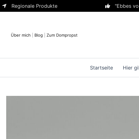
Zum
Regionale Produkte
"Ebbes vo
Inhalt
springen
Über mich
|
Blog
|
Zum Dompropst
Startseite
Hier gi