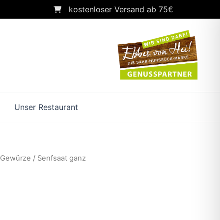
kostenloser Versand ab 75€
Unser Restaurant
/
Gewürze
/ Senfsaat ganz