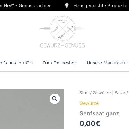
n Hei!" - Genusspartner
Hausgemachte Produkte
bt’s uns vor Ort
Zum Onlineshop
Unsere Manufaktur
Start
/
Gewürze | Salze
Gewürze
Senfsaat ganz
0,00
€