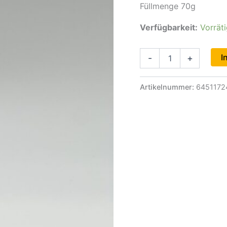
Füllmenge 70g
Verfügbarkeit:
Vorrät
Senfsaat
I
-
+
ganz
Menge
Artikelnummer:
6451172