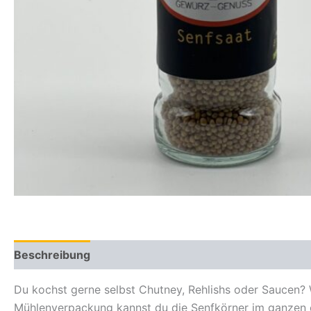
Beschreibung
Zusätzliche Informationen
Du kochst gerne selbst Chutney, Rehlishs oder Saucen? 
Mühlenverpackung kannst du die Senfkörner im ganzen 