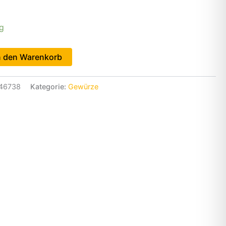
ig
n den Warenkorb
46738
Kategorie:
Gewürze