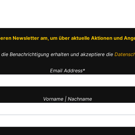
Die
Optionen
können
auf
der
nseren Newsletter am, um über aktuelle Aktionen und Ang
Produktseite
gewählt
 die Benachrichtigung erhalten und akzeptiere die
Datensch
werden
Email Address*
Vorname | Nachname