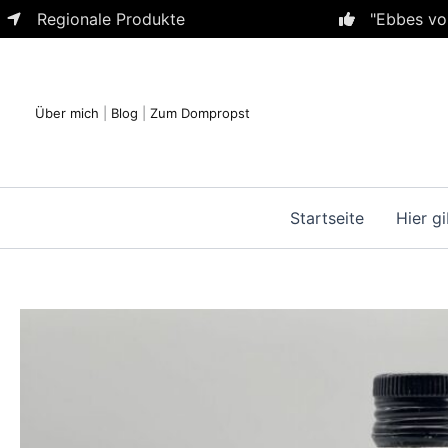
Zum
Regionale Produkte
"Ebbes vo
Inhalt
springen
Über mich
|
Blog
|
Zum Dompropst
Startseite
Hier gi