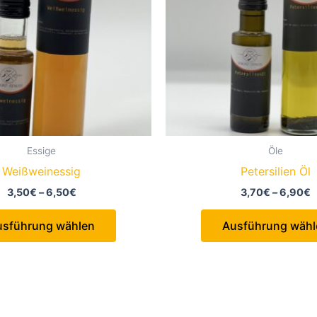
Essige
Öle
Weißweinessig
Petersilien Öl
Preisspanne:
P
3,50
€
–
6,50
€
3,70
€
–
6,90
€
3,50€
3
Dieses
bis
b
usführung wählen
Ausführung wähl
6,50€
6
Produkt
weist
mehrere
Varianten
auf.