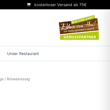
kostenloser Versand ab 75€
Unser Restaurant
ge
/ Rotweinessig
Preisspanne: