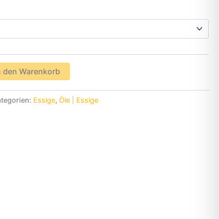
3,50€
bis
6,50€
n den Warenkorb
tegorien:
Essige
,
Öle | Essige