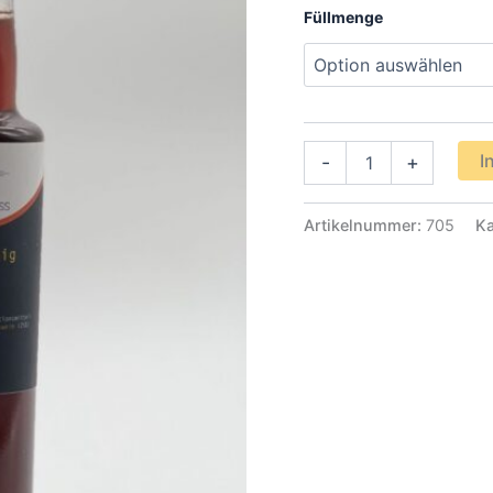
Füllmenge
Rotweinessig
I
-
+
Menge
Artikelnummer:
705
Ka