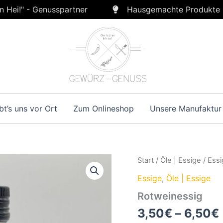
n Hei!" - Genusspartner
Hausgemachte Produkte
bt’s uns vor Ort
Zum Onlineshop
Unsere Manufaktur
Start
/
Öle | Essige
/
Essi
Essige
,
Öle | Essige
Rotweinessig
3,50
€
–
6,50
€