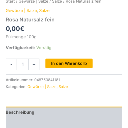
Start
/
Gewürze | Salze
/
Salze
/ Rosa Natursalz fein
Gewürze | Salze
,
Salze
Rosa Natursalz fein
0,00
€
Füllmenge 100g
Verfügbarkeit:
Vorrätig
Rosa
In den Warenkorb
-
+
Natursalz
fein
Menge
Artikelnummer:
048753841181
Kategorien:
Gewürze | Salze
,
Salze
Beschreibung
Zusätzliche Informationen