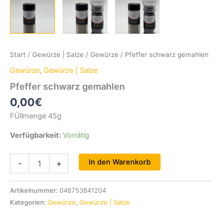
Start
/
Gewürze | Salze
/
Gewürze
/ Pfeffer schwarz gemahlen
Gewürze
,
Gewürze | Salze
Pfeffer schwarz gemahlen
0,00
€
FÜllmenge 45g
Verfügbarkeit:
Vorrätig
Pfeffer
In den Warenkorb
-
+
schwarz
gemahlen
Menge
Artikelnummer:
048753841204
Kategorien:
Gewürze
,
Gewürze | Salze