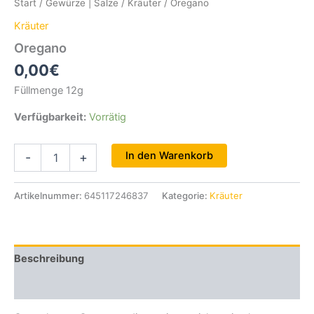
Start
/
Gewürze | Salze
/
Kräuter
/ Oregano
Kräuter
Oregano
0,00
€
Füllmenge 12g
Verfügbarkeit:
Vorrätig
Oregano
In den Warenkorb
-
+
Menge
Artikelnummer:
645117246837
Kategorie:
Kräuter
Beschreibung
Zusätzliche Informationen