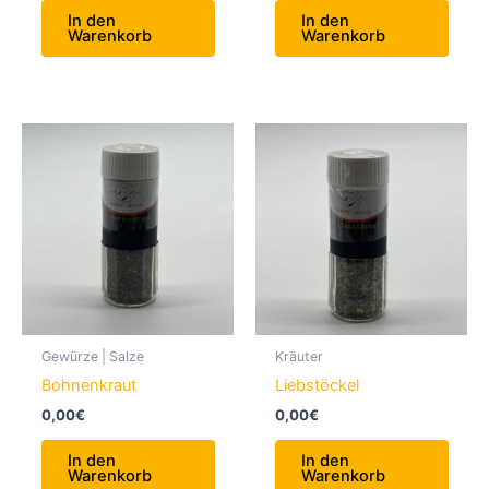
In den
In den
Warenkorb
Warenkorb
Gewürze | Salze
Kräuter
Bohnenkraut
Liebstöckel
0,00
€
0,00
€
In den
In den
Warenkorb
Warenkorb