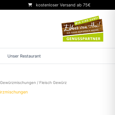
kostenloser Versand ab 75€
Unser Restaurant
/
Gewürzmischungen
/ Fleisch Gewürz
rzmischungen