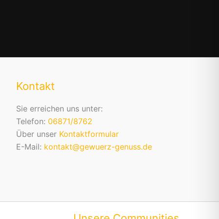
Kontakt
Sie erreichen uns unter:
Telefon:
06871/8762
Über unser
Kontaktformular
E-Mail:
kontakt@gewuerz-genuss.de
Unsere Communities