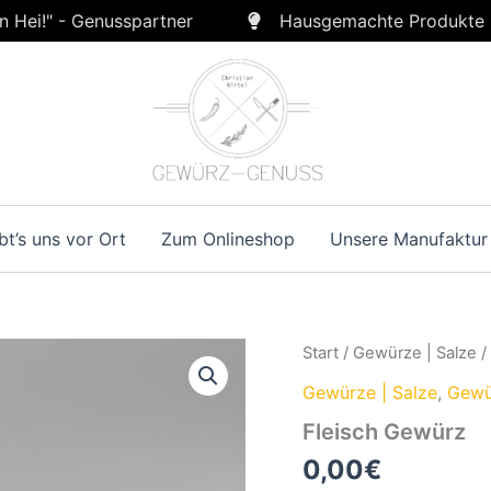
n Hei!" - Genusspartner
Hausgemachte Produkte
bt’s uns vor Ort
Zum Onlineshop
Unsere Manufaktur
Start
/
Gewürze | Salze
Gewürze | Salze
,
Gewü
Fleisch Gewürz
0,00
€