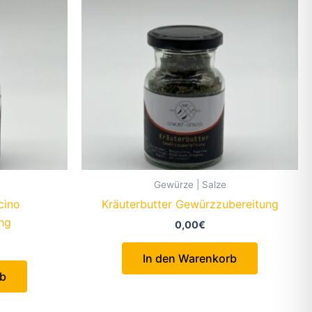
Gewürze | Salze
cino
Kräuterbutter Gewürzzubereitung
ng
0,00
€
In den Warenkorb
rb