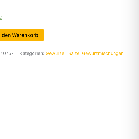
ig
n den Warenkorb
840757
Kategorien:
Gewürze | Salze
,
Gewürzmischungen