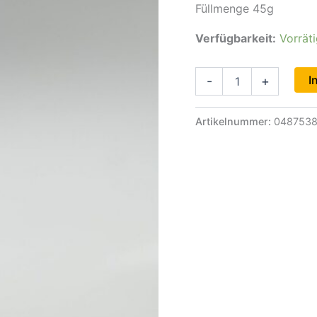
Füllmenge 45g
Verfügbarkeit:
Vorrät
Fleisch
I
-
+
Gewürz
Menge
Artikelnummer:
048753