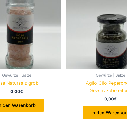
Gewürze | Salze
Gewürze | Salze
sa Natursalz grob
Aglio Olio Peperon
Gewürzzubereitu
0,00
€
0,00
€
n den Warenkorb
In den Warenko