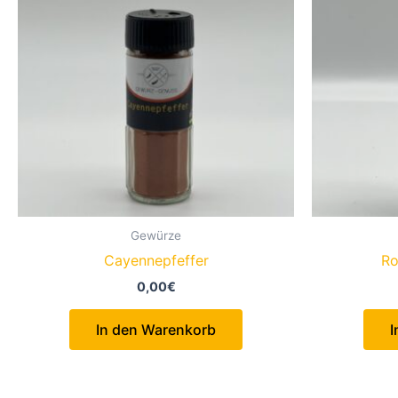
Gewürze
Cayennepfeffer
Ro
0,00
€
In den Warenkorb
I