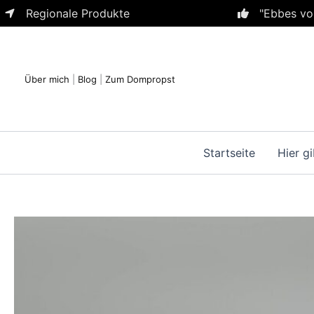
Zum
Regionale Produkte
"Ebbes vo
Inhalt
springen
Über mich
|
Blog
|
Zum Dompropst
Startseite
Hier gi