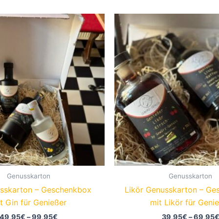
Genusskarton
Genusskarton
sskarton – Geschenkbox
Likör Genusskarton – G
t Gin für Genießer
mit Likör für Geni
Preisspanne:
49,95
€
–
99,95
€
39,95
€
–
69,95