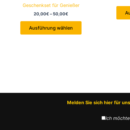
Geschenkset für Genießer
A
Preisspanne:
20,00
€
–
50,00
€
20,00€
Dieses
bis
Ausführung wählen
50,00€
Produkt
weist
mehrere
Varianten
auf.
Die
Optionen
können
auf
der
Melden Sie sich hier für u
Produktseite
gewählt
Ich möchte
werden