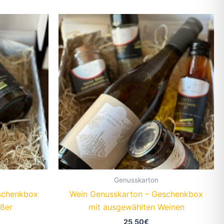
Genusskarton
eschenkbox
Wein Genusskarton – Geschenkbox
eßer
mit ausgewählten Weinen
Preisspanne:
€
25,50
€