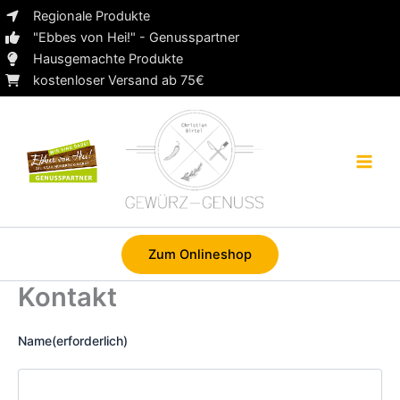
Zum
Regionale Produkte
Inhalt
"Ebbes von Hei!" - Genusspartner
springen
Hausgemachte Produkte
kostenloser Versand ab 75€
Zum Onlineshop
Kontakt
Name
(erforderlich)