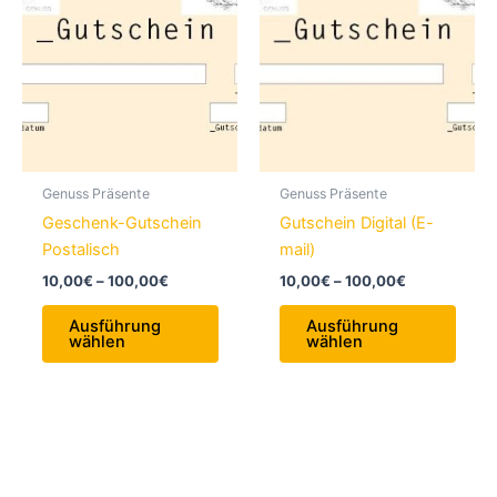
Genuss Präsente
Genuss Präsente
Geschenk-Gutschein
Gutschein Digital (E-
Postalisch
mail)
Preisspanne:
Preisspanne
10,00
€
–
100,00
€
10,00
€
–
100,00
€
10,00€
10,00€
Dieses
Diese
bis
bis
Ausführung
Ausführung
Produkt
Produ
100,00€
100,00€
wählen
wählen
weist
weist
mehrere
mehr
Varianten
Varia
auf.
auf.
Die
Die
Optionen
Opti