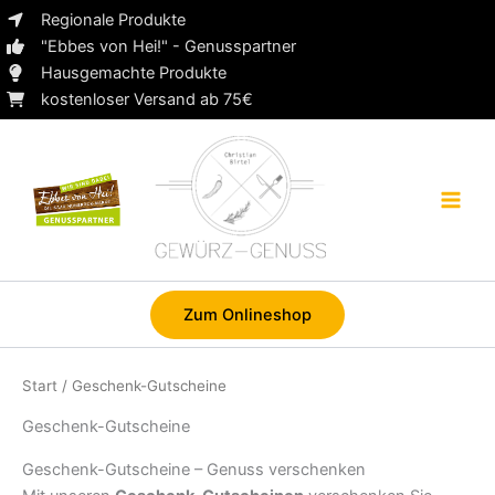
Zum
Regionale Produkte
Inhalt
"Ebbes von Hei!" - Genusspartner
springen
Hausgemachte Produkte
kostenloser Versand ab 75€
Zum Onlineshop
Start
/ Geschenk-Gutscheine
Geschenk-Gutscheine
Geschenk-Gutscheine – Genuss verschenken